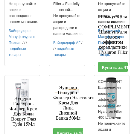
Не пропускайте
Filler + Elasticity
Не пропускайте
акции и
— ночной...
акции и
распродажи в
Не пропускайте
распродажи в
Шампунь для
волос
нашем магазине.
акции и
нашем магазине.
COMPLIMENT
распродажи в
Байерсдорф
Байерсдорф
Шампунь для
нашем магазине.
волос с
Мануфэкчуринг
Мануфэкчуринг
эффектом
Познан
/
/
/
Байерсдорф АГ
/
Познан
/
/
/
керапластики
подобные
/
/
подобные
подобные
Hyaluron Filler
товары
товары
товары
Купить за 414
COMPLIMENT
Эуцерин
Шампунь для
Гиалурон-
волос с
Филлер+Эластисити
Эуцерин
эффектом
Крем Для
Гиалурон-
керапластики
Лица
Филлер Крем
Hyaluron Filler
Дневной
Для Кожи
Банка 50Мл
400 Шампуни
Вокруг Глаз
Туба 15Мл
Не пропускайте
акции и
Купить за 2818 RUR