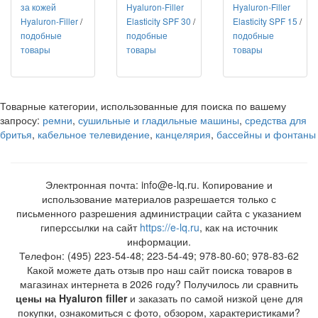
за кожей
Hyaluron-Filler
Hyaluron-Filler
Hyaluron-Filler
/
Elasticity SPF 30
/
Elasticity SPF 15
/
подобные
подобные
подобные
товары
товары
товары
Товарные категории, использованные для поиска по вашему
запросу:
ремни
,
сушильные и гладильные машины
,
средства для
бритья
,
кабельное телевидение
,
канцелярия
,
бассейны и фонтаны
Электронная почта: info@e-lq.ru. Копирование и
использование материалов разрешается только с
письменного разрешения администрации сайта с указанием
гиперссылки на сайт
https://e-lq.ru
, как на источник
информации.
Телефон: (495) 223-54-48; 223-54-49; 978-80-60; 978-83-62
Какой можете дать отзыв про наш сайт поиска товаров в
магазинах интернета в 2026 году? Получилось ли сравнить
цены на Hyaluron filler
и заказать по самой низкой цене для
покупки, ознакомиться с фото, обзором, характеристиками?