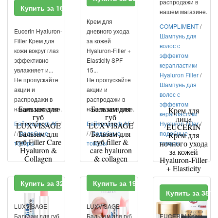
распродажи в
Купить за 1684 RUR
нашем магазине.
Крем для
COMPLIMENT
/
Eucerin Hyaluron-
дневного ухода
Шампунь для
Filler Крем для
за кожей
волос с
кожи вокруг глаз
Hyaluron-Filler +
эффектом
эффективно
Elasticity SPF
керапластики
увлажняет и...
15...
Hyaluron Filler
/
Не пропускайте
Не пропускайте
Шампунь для
акции и
акции и
волос с
распродажи в
распродажи в
эффектом
Бальзам для
Бальзам для
нашем магазине.
нашем магазине.
Крем для
керапластики
губ
губ
лица
Байерсдорф АГ
/
Байерсдорф АГ
/
Hyaluron Filler
/
LUXVISAGE
LUXVISAGE
EUCERIN
Бальзам для
Бальзам для
/
/
подобные
/
/
подобные
подобные
Крем для
губ Filler Care
губ filler &
ночного ухода
товары
товары
товары
Hyaluron &
care hyaluron
за кожей
Collagen
& collagen
Hyaluron-Filler
+ Elasticity
Купить за 327 RUR
Купить за 197 RUR
Купить за 381
LUXVISAGE
LUXVISAGE
Бальзам для губ
Бальзам для губ
EUCERIN Крем