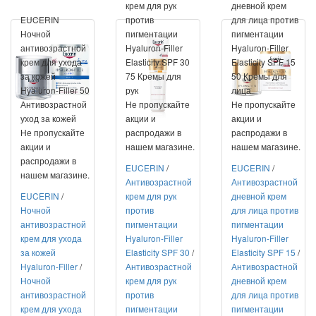
крем для рук
дневной крем
EUCERIN
против
для лица против
Ночной
пигментации
пигментации
антивозрастной
Hyaluron-Filler
Hyaluron-Filler
крем для ухода
Elasticity SPF 30
Elasticity SPF 15
за кожей
75 Кремы для
50 Кремы для
Hyaluron-Filler 50
рук
лица
Антивозрастной
Не пропускайте
Не пропускайте
уход за кожей
акции и
акции и
Не пропускайте
распродажи в
распродажи в
акции и
нашем магазине.
нашем магазине.
распродажи в
EUCERIN
/
EUCERIN
/
нашем магазине.
Антивозрастной
Антивозрастной
EUCERIN
/
крем для рук
дневной крем
Ночной
против
для лица против
антивозрастной
пигментации
пигментации
крем для ухода
Hyaluron-Filler
Hyaluron-Filler
за кожей
Elasticity SPF 30
/
Elasticity SPF 15
/
Hyaluron-Filler
/
Антивозрастной
Антивозрастной
Ночной
крем для рук
дневной крем
антивозрастной
против
для лица против
крем для ухода
пигментации
пигментации