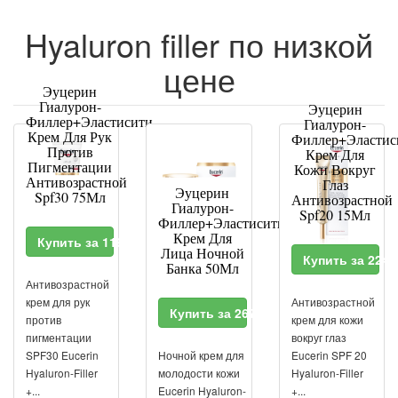
Hyaluron filler по низкой
цене
Эуцерин
Гиалурон-
Эуцерин
Филлер+Эластисити
Гиалурон-
Крем Для Рук
Филлер+Эластис
Против
Крем Для
Пигментации
Кожи Вокруг
Антивозрастной
Глаз
Эуцерин
Spf30 75Мл
Антивозрастной
Гиалурон-
Spf20 15Мл
Филлер+Эластисити
Крем Для
Купить за 1194 RUR
Лица Ночной
Купить за 224
Банка 50Мл
Антивозрастной
крем для рук
Антивозрастной
Купить за 2678 RUR
против
крем для кожи
пигментации
вокруг глаз
SPF30 Eucerin
Ночной крем для
Eucerin SPF 20
Hyaluron-Filler
молодости кожи
Hyaluron-Filler
+...
Eucerin Hyaluron-
+...