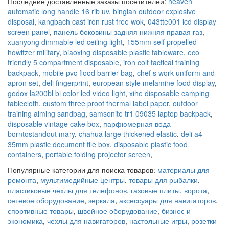
Последние доставленные заказы посетителей:
heaven
automatic long handle 16 rib uv
,
binglan outdoor explosive
disposal
,
kangbach cast iron rust free wok
,
043tte001 lcd display
screen panel
,
панель боковины задняя нижняя правая газ
,
xuanyong dimmable led ceiling light
,
155mm self propelled
howitzer military
,
biaoxing disposable plastic tableware
,
eco
friendly 5 compartment disposable
,
iron colt tactical training
backpack
,
mobile pvc flood barrier bag
,
chef s work uniform and
apron set
,
deli fingerprint
,
european style melamine food display
,
godox la200bl bi color led video light
,
xihe disposable camping
tablecloth
,
custom three proof thermal label paper
,
outdoor
training aiming sandbag
,
samsonite tr1 09035 laptop backpack
,
disposable vintage cake box
,
парфюмерная вода
borntostandout mary
,
chahua large thickened elastic
,
deli a4
35mm plastic document file box
,
disposable plastic food
containers
,
portable folding projector screen
,
Популярные категории для поиска товаров:
материалы для
ремонта
,
мультимедийные центры
,
товары для рыбалки
,
пластиковые чехлы для телефонов
,
газовые плиты
,
ворота
,
сетевое оборудование
,
зеркала
,
аксессуары для навигаторов
,
спортивные товары
,
швейное оборудование
,
бизнес и
экономика
,
чехлы для навигаторов
,
настольные игры
,
розетки