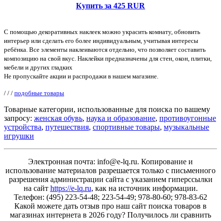
Купить за 425 RUR
С помощью декоративных наклеек можно украсить комнату, обновить
интерьер или сделать его более индивидуальным, учитывая интересы
ребёнка. Все элементы наклеиваются отдельно, что позволяет составить
композицию на свой вкус. Наклейки предназначены для стен, окон, плитки,
мебели и других гладких
Не пропускайте акции и распродажи в нашем магазине.
/
/
/
подобные товары
Товарные категории, использованные для поиска по вашему
запросу:
женская обувь
,
наука и образование
,
противоугонные
устройства
,
путешествия
,
спортивные товары
,
музыкальные
игрушки
Электронная почта: info@e-lq.ru. Копирование и
использование материалов разрешается только с письменного
разрешения администрации сайта с указанием гиперссылки
на сайт
https://e-lq.ru
, как на источник информации.
Телефон: (495) 223-54-48; 223-54-49; 978-80-60; 978-83-62
Какой можете дать отзыв про наш сайт поиска товаров в
магазинах интернета в 2026 году? Получилось ли сравнить