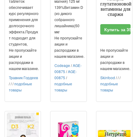
таблеток
магния) 125 мг
глутатионовой
обеспечивает
139%Витамин D
витамины для
курс регулярного
(из дикого
спаржи
применения для
собранного
долгосрочного
лишайника)50
Купить за 359
эффекта.Продук
мкг
т подходит для
Не пропускайте
студентов,
акции и
Не пропускайте
распродажи в
Не пропускайте
акции и
нашем магазине.
акции и
распродажи в
распродажи в
Codeage
/
AGE-
нашем магазине.
нашем магазине.
00875
/
AGE-
Травник Гордеев
00875
/
Skinfood
/
/
/
/
/
/
подобные
подобные
подобные
товары
товары
товары
Натуретто