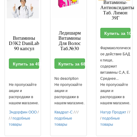
Витамины-
Антиоксиданты
Таб. Лимон
39Г
Ледишарм
Купить за 105
Витамины
Витамины
D3К2 DaniLab
Для Волос
90 капсул
Таб.№30
Фармакологическ
ое действие БАД
к пище,
Купить за 490 RUR
Купить за 683 RUR
содержит
витамины C,A, E.
No description
Среднее...
Не пропускайте
Не пропускайте
Не пропускайте
акции и
акции и
акции и
распродажи в
распродажи в
распродажи в
нашем магазине.
нашем магазине.
нашем магазине.
Эндорфин ООО
/
Квадрат-С
/
/
/
Натур Продукт
/
/
/
/
подобные
подобные
/
подобные
товары
товары
товары