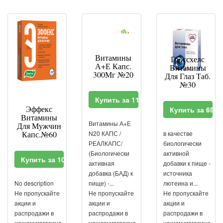
Витамины
Гроссхелс
А+Е Капс.
Витамины
300Мг №20
Для Глаз Таб.
№30
Купить за 117 RUR
Эффекс
Купить за 694
Витамины
Витамины А+Е
Для Мужчин
Капс.№60
N20 КАПС /
в качестве
РЕАЛКАПС/
биологически
(Биологически
активной
Купить за 1043 RUR
активная
добавки к пище -
добавка (БАД) к
источника
No description
пище) -...
лютеина и...
Не пропускайте
Не пропускайте
Не пропускайте
акции и
акции и
акции и
распродажи в
распродажи в
распродажи в
нашем магазине.
нашем магазине.
нашем магазине.