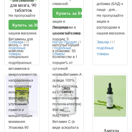
глюкозой.
добавка (БАД) к
для мозга, 90
таблеток
Доказано,...
пище - для...
Купить за 5410 RUR
Не пропускайте
Не пропускайте
Не пропускайте
акции и
акции и
акции и
Купить за 399 RUR
распродажи в
распродажи в
Пищевая
распродажи в
нашем магазине.
нашем магазине.
ценностьРазмер
нашем магазине.
Витамины для
порции: 3
Codeage
/
/
/
Натур Продукт
/
/
Эвалар
/
/
/
мозга — это
капсулыПорций
подобные
/
подобные
подобные
комплекс
в упаковке: 30
товары
товары
товары
специально
Количество в 1
подобранных
порции% от
витаминов и
суточной
микроэлементов,
нормыВитамин А
направленных
(в виде 100%
на поддержку
бета-каротина,
когнитивных
из D. salina с
функций,
каротиноидами
улучшение
полного спектра)
памяти и
900 мкг
концентрации
RAE100%
внимания.
Витамин C (в
Упаковка 90
виде аскорбата
Ампула