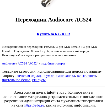
Переходник Audiocore AC524
Купить за 635 RUR
Монофонический переходник. Разъемы 3-pin XLR Female и 3-pin XLR
Female. Общая длина 86 мм. Серебристый металлический корпус.
Не пропускайте акции и распродажи в нашем магазине.
Audiocore
/
AC524
/
AC524
/
подобные товары
Товарные категории, использованные для поиска по вашему
запросу:
женская одежда
,
сумки
,
сантехника
,
вентиляция
,
постельное бельё
,
стилусы
Электронная почта: info@e-lq.ru. Копирование и
использование материалов разрешается только с письменного
разрешения администрации сайта с указанием гиперссылки
на сайт
https://e-lq.ru
, как на источник информации.