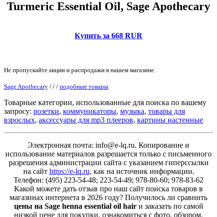
Turmeric Essential Oil, Sage Apothecary
Купить за 668 RUR
Не пропускайте акции и распродажи в нашем магазине.
Sage Apothecary
/
/
/
подобные товары
Товарные категории, использованные для поиска по вашему
запросу:
розетки
,
коммуникаторы
,
музыка
,
товары для
взрослых
,
аксессуары для mp3 плееров
,
картины настенные
Электронная почта: info@e-lq.ru. Копирование и
использование материалов разрешается только с письменного
разрешения администрации сайта с указанием гиперссылки
на сайт
https://e-lq.ru
, как на источник информации.
Телефон: (495) 223-54-48; 223-54-49; 978-80-60; 978-83-62
Какой можете дать отзыв про наш сайт поиска товаров в
магазинах интернета в 2026 году? Получилось ли сравнить
цены на Sage henna essential oil hair
и заказать по самой
низкой цене для покупки, ознакомиться с фото, обзором,