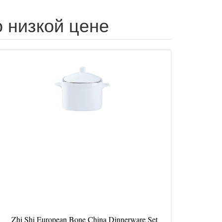
по низкой цене
Zhi Shi European Bone China Dinnerware Set