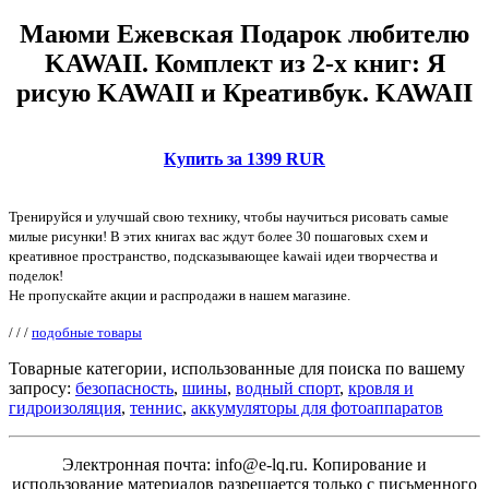
Маюми Ежевская Подарок любителю
KAWAII. Комплект из 2-х книг: Я
рисую KAWAII и Креативбук. KAWAII
Купить за 1399 RUR
Тренируйся и улучшай свою технику, чтобы научиться рисовать самые
милые рисунки! В этих книгах вас ждут более 30 пошаговых схем и
креативное пространство, подсказывающее kawaii идеи творчества и
поделок!
Не пропускайте акции и распродажи в нашем магазине.
/
/
/
подобные товары
Товарные категории, использованные для поиска по вашему
запросу:
безопасность
,
шины
,
водный спорт
,
кровля и
гидроизоляция
,
теннис
,
аккумуляторы для фотоаппаратов
Электронная почта: info@e-lq.ru. Копирование и
использование материалов разрешается только с письменного