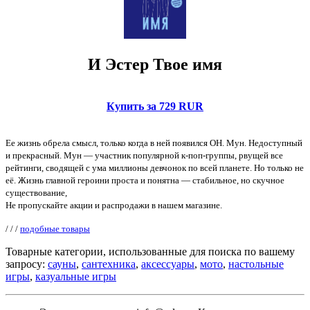
И Эстер Твое имя
Купить за 729 RUR
Ее жизнь обрела смысл, только когда в ней появился ОН. Мун. Недоступный
и прекрасный. Мун — участник популярной к-поп-группы, рвущей все
рейтинги, сводящей с ума миллионы девчонок по всей планете. Но только не
её. Жизнь главной героини проста и понятна — стабильное, но скучное
существование,
Не пропускайте акции и распродажи в нашем магазине.
/
/
/
подобные товары
Товарные категории, использованные для поиска по вашему
запросу:
сауны
,
сантехника
,
аксессуары
,
мото
,
настольные
игры
,
казуальные игры