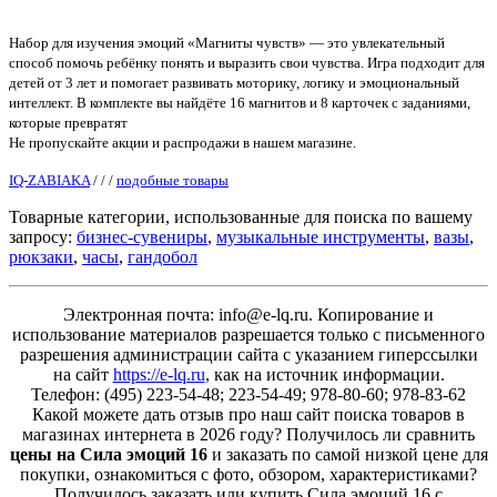
Набор для изучения эмоций «Магниты чувств» — это увлекательный
способ помочь ребёнку понять и выразить свои чувства. Игра подходит для
детей от 3 лет и помогает развивать моторику, логику и эмоциональный
интеллект. В комплекте вы найдёте 16 магнитов и 8 карточек с заданиями,
которые превратят
Не пропускайте акции и распродажи в нашем магазине.
IQ-ZABIAKA
/
/
/
подобные товары
Товарные категории, использованные для поиска по вашему
запросу:
бизнес-сувениры
,
музыкальные инструменты
,
вазы
,
рюкзаки
,
часы
,
гандобол
Электронная почта: info@e-lq.ru. Копирование и
использование материалов разрешается только с письменного
разрешения администрации сайта с указанием гиперссылки
на сайт
https://e-lq.ru
, как на источник информации.
Телефон: (495) 223-54-48; 223-54-49; 978-80-60; 978-83-62
Какой можете дать отзыв про наш сайт поиска товаров в
магазинах интернета в 2026 году? Получилось ли сравнить
цены на Сила эмоций 16
и заказать по самой низкой цене для
покупки, ознакомиться с фото, обзором, характеристиками?
Получилось заказать или купить Сила эмоций 16 с