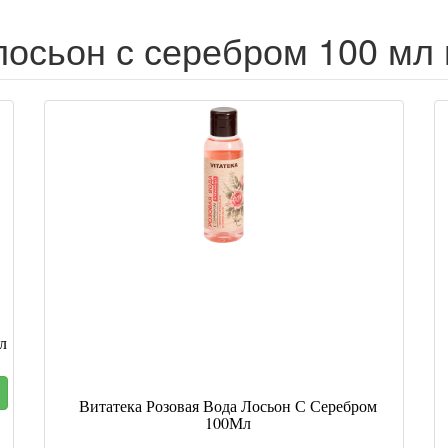
лосьон с серебром 100 мл 
л
Витатека Розовая Вода Лосьон С Серебром
100Мл
я