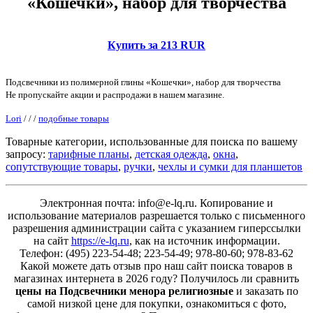
«Кошечки», набор для творчества
Купить за 213 RUR
Подсвечники из полимерной глины «Кошечки», набор для творчества
Не пропускайте акции и распродажи в нашем магазине.
Lori
/
/
/
подобные товары
Товарные категории, использованные для поиска по вашему
запросу:
тарифные планы
,
детская одежда
,
окна
,
сопутствующие товары
,
ручки
,
чехлы и сумки для планшетов
Электронная почта: info@e-lq.ru. Копирование и
использование материалов разрешается только с письменного
разрешения администрации сайта с указанием гиперссылки
на сайт
https://e-lq.ru
, как на источник информации.
Телефон: (495) 223-54-48; 223-54-49; 978-80-60; 978-83-62
Какой можете дать отзыв про наш сайт поиска товаров в
магазинах интернета в 2026 году? Получилось ли сравнить
цены на Подсвечники менора религиозные
и заказать по
самой низкой цене для покупки, ознакомиться с фото,