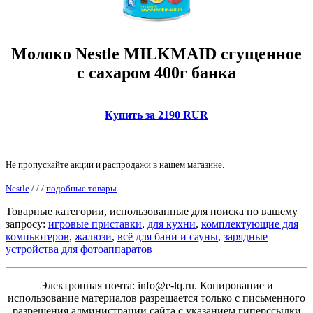
Молоко Nestle MILKMAID сгущенное
с сахаром 400г банка
Купить за 2190 RUR
Не пропускайте акции и распродажи в нашем магазине.
Nestle
/
/
/
подобные товары
Товарные категории, использованные для поиска по вашему
запросу:
игровые приставки
,
для кухни
,
комплектующие для
компьютеров
,
жалюзи
,
всё для бани и сауны
,
зарядные
устройства для фотоаппаратов
Электронная почта: info@e-lq.ru. Копирование и
использование материалов разрешается только с письменного
разрешения администрации сайта с указанием гиперссылки