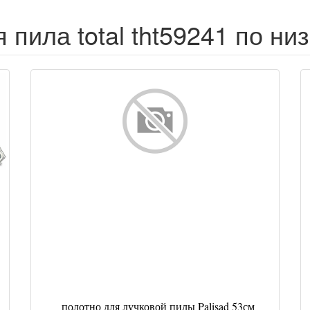
 пила total tht59241 по ни
полотно для лучковой пилы Palisad 53см