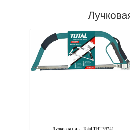
Лучковая
Лучковая пила Total THT59241