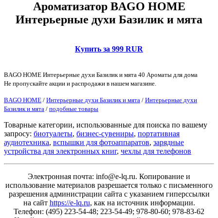
Ароматизатор BAGO HOME
Интерьерные духи Базилик и мята
Купить за 999 RUR
BAGO HOME Интерьерные духи Базилик и мята 40 Ароматы для дома
Не пропускайте акции и распродажи в нашем магазине.
BAGO HOME
/
Интерьерные духи Базилик и мята
/
Интерьерные духи
Базилик и мята
/
подобные товары
Товарные категории, использованные для поиска по вашему
запросу:
биотуалеты
,
бизнес-сувениры
,
портативная
аудиотехника
,
вспышки для фотоаппаратов
,
зарядные
устройства для электронных книг
,
чехлы для телефонов
Электронная почта: info@e-lq.ru. Копирование и
использование материалов разрешается только с письменного
разрешения администрации сайта с указанием гиперссылки
на сайт
https://e-lq.ru
, как на источник информации.
Телефон: (495) 223-54-48; 223-54-49; 978-80-60; 978-83-62