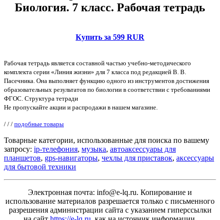
Биология. 7 класс. Рабочая тетрадь
Купить за 599 RUR
Рабочая тетрадь является составной частью учебно-методического
комплекта серии «Линия жизни» для 7 класса под редакцией В. В.
Пасечника. Она выполняет функцию одного из инструментов достижения
образовательных результатов по биологии в соответствии с требованиями
ФГОС. Структура тетради
Не пропускайте акции и распродажи в нашем магазине.
/
/
/
подобные товары
Товарные категории, использованные для поиска по вашему
запросу:
ip-телефония
,
музыка
,
автоаксессуары для
планшетов
,
gps-навигаторы
,
чехлы для приставок
,
аксессуары
для бытовой техники
Электронная почта: info@e-lq.ru. Копирование и
использование материалов разрешается только с письменного
разрешения администрации сайта с указанием гиперссылки
на сайт
https://e-lq.ru
, как на источник информации.