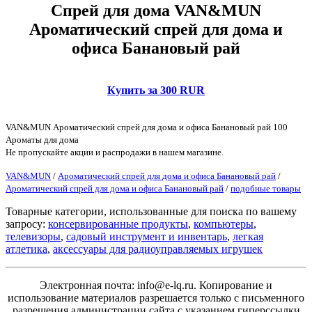
Спрей для дома VAN&MUN
Ароматический спрей для дома и
офиса Банановый рай
Купить за 300 RUR
VAN&MUN Ароматический спрей для дома и офиса Банановый рай 100
Ароматы для дома
Не пропускайте акции и распродажи в нашем магазине.
VAN&MUN
/
Ароматический спрей для дома и офиса Банановый рай
/
Ароматический спрей для дома и офиса Банановый рай
/
подобные товары
Товарные категории, использованные для поиска по вашему
запросу:
консервированные продукты
,
компьютеры
,
телевизоры
,
садовый инструмент и инвентарь
,
легкая
атлетика
,
аксессуары для радиоуправляемых игрушек
Электронная почта: info@e-lq.ru. Копирование и
использование материалов разрешается только с письменного
разрешения администрации сайта с указанием гиперссылки