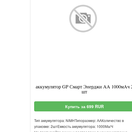
аккумулятор GP Смарт Энерджи AA 1000мAч 
шт
Купить за 699 RUR
Тип аккумулятора: NiMHТипоразмер: ААКоличество в
упаковке: 2штЕмкость аккумулятора: 1000Ма/Ч