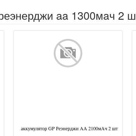
реэнерджи aa 1300мaч 2 ш
аккумулятор GP Реэнерджи AA 2100мAч 2 шт